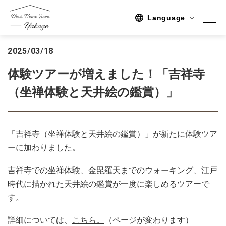
Language
2025/03/18
スポット
体験ツアーが増えました！「吉祥寺
観る
（坐禅体験と天井絵の鑑賞）」
体験する
泊まる
「吉祥寺（坐禅体験と天井絵の鑑賞）」が新たに体験ツア
体験・ツアープラン
ーに加わりました。
すべて
吉祥寺での坐禅体験、金毘羅天までのウォーキング、江戸
体験ツアー
時代に描かれた天井絵の鑑賞が一度に楽しめるツアーで
す。
ツアー
詳細については、
こちら。
（ページが変わります）
イベント