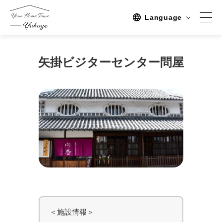
Language
矢掛ビジターセンター問屋
スポット
観る
体験する
泊まる
体験・ツアープラン
すべて
体験ツアー
ツアー
＜施設情報＞
イベント