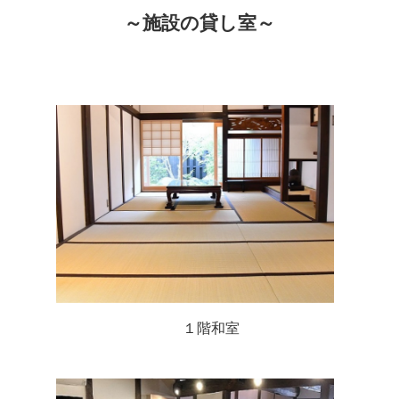
～施設の貸し室～
１階和室