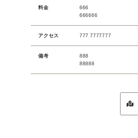
料金
666
666666
アクセス
777 7777777
備考
888
88888