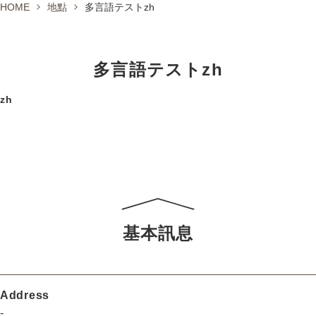
HOME
地點
多言語テストzh
矢掛怎麼去？
About us
多言語テストzh
Contact
zh
基本訊息
Address
-