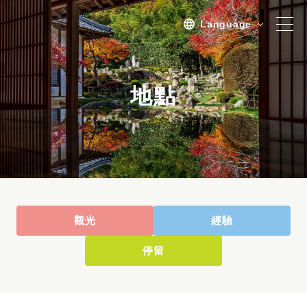
Language
地點
地點
觀光
經驗
過夜
體驗/旅遊計劃
全部
觀光
經驗
體驗之旅
停留
旅遊
活動