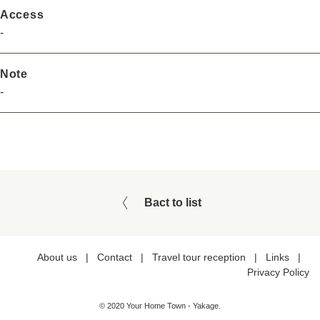
Access
-
Note
-
Bact to list
About us
|
Contact
|
Travel tour reception
|
Links
|
Privacy Policy
© 2020 Your Home Town - Yakage.