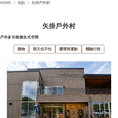
HOME
地點
矢掛戶外村
矢掛怎麼去？
About us
矢掛戶外村
Contact
戸外多功能複合式空間
購物
雨天也不怕
露營與運動
體驗行程