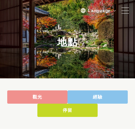
Language
地點
地點
觀光
經驗
過夜
體驗/旅遊計劃
全部
觀光
經驗
體驗之旅
停留
旅遊
活動