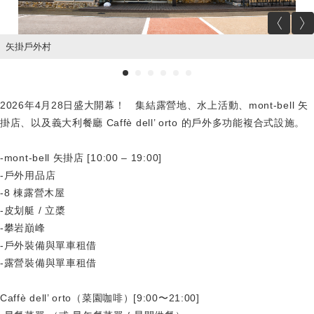
Prev
矢掛戶外村
2026年4月28日盛大開幕！ 集結露營地、水上活動、mont-bell 矢
掛店、以及義大利餐廳 Caffè dell’ orto 的戶外多功能複合式設施。
-mont-bell 矢掛店 [10:00 – 19:00]
-戶外用品店
-8 棟露營木屋
-皮划艇 / 立槳
-攀岩巔峰
-戶外裝備與單車租借
-露營裝備與單車租借
Caffè dell’ orto（菜園咖啡）[9:00〜21:00]