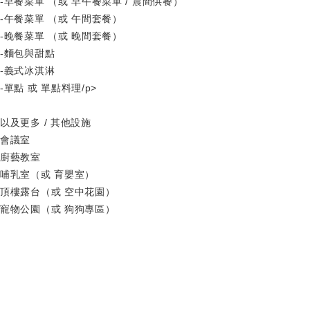
-早餐菜單 （或 早午餐菜單 / 晨間供餐）
-午餐菜單 （或 午間套餐）
-晚餐菜單 （或 晚間套餐）
-麵包與甜點
-義式冰淇淋
-單點 或 單點料理/p>
以及更多 / 其他設施
會議室
廚藝教室
哺乳室（或 育嬰室）
頂樓露台（或 空中花園）
寵物公園（或 狗狗專區）